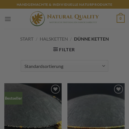
Zum
HANDGEMACHTE & INDIVIDUELLE NATURPRODUKTE
Inhalt
springen
0
START
/
HALSKETTEN
/
DÜNNE KETTEN
FILTER
Bestseller