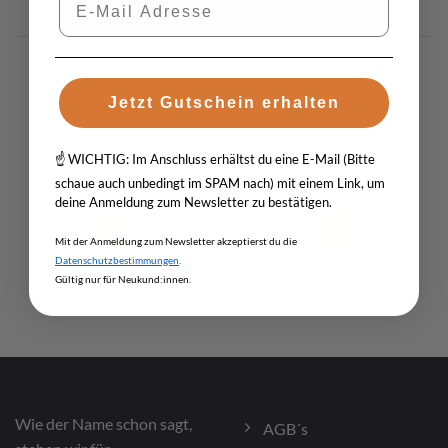
Jetzt Gutschein erhalten
Schnelle Lieferung
Persönlicher Kontakt
☝️ WICHTIG: Im Anschluss erhältst du eine E-Mail (Bitte
schaue auch unbedingt im SPAM nach) mit einem Link, um
deine Anmeldung zum Newsletter zu bestätigen.
Mit der Anmeldung zum Newsletter akzeptierst du die
Datenschutzbestimmungen
.
Märkte & Events
Unsere Story
Gültig nur für Neukund:innen.
Wie der Name schon sagt,
AGB´s