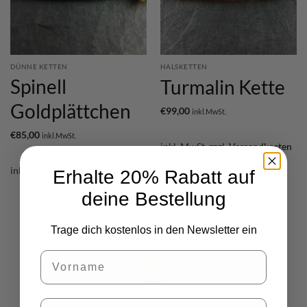
DÜNNE KETTEN
HALSKETTEN
Spinell
Turmalin Kette
Goldplättchen
€
99,00
inkl.MwSt.
€
85,00
inkl.MwSt.
inkl. MwSt.
zzgl.
Versandkosten
inkl. MwSt.
zzgl.
Versandkosten
Erhalte 20% Rabatt auf
deine Bestellung
Trage dich kostenlos in den Newsletter ein
Vorname
E-Mail