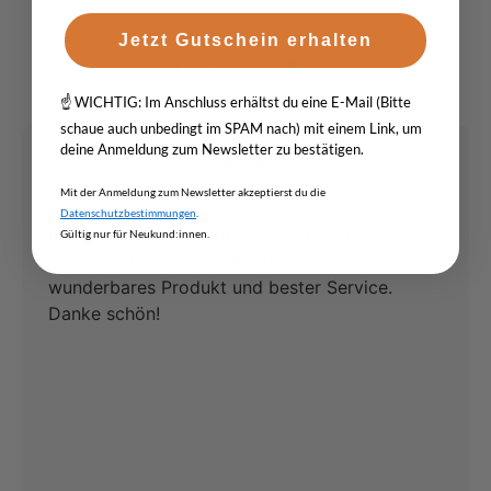
Hervorragend
⭐
⭐
⭐
⭐
⭐
4.8
Jetzt Gutschein erhalten
Basierend auf
unseren Rezensionen
☝️ WICHTIG: Im Anschluss erhältst du eine E-Mail (Bitte
schaue auch unbedingt im SPAM nach) mit einem Link, um
deine Anmeldung zum Newsletter zu bestätigen.
slavica vampirdzieva
SV
über Google
Mit der Anmeldung zum Newsletter akzeptierst du die
Datenschutzbestimmungen
.
Ich habe bei Tollwood ein Spa-Peeling in
Gültig nur für Neukund:innen.
natürlicher Qualität gekauft. Es ist ein
wunderbares Produkt und bester Service.
Danke schön!