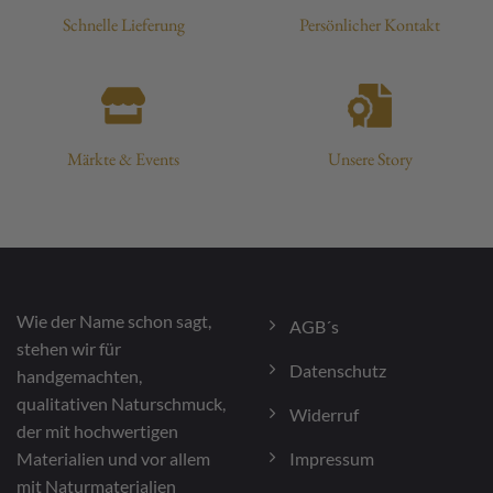
Schnelle Lieferung
Persönlicher Kontakt
Märkte & Events
Unsere Story
Wie der Name schon sagt,
AGB´s
stehen wir für
Datenschutz
handgemachten,
qualitativen Naturschmuck,
Widerruf
der mit hochwertigen
Impressum
Materialien und vor allem
mit Naturmaterialien