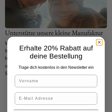
Unterstütze unsere kleine Manufaktur
Wir sind Ariane und Raffaele Di Pietro und
Erhalte 20% Rabatt auf
fertigen nahe dem Chiemsee seit 2014
deine Bestellung
handgemachten Naturschmuck. Mit viel Liebe
und hochwertigen Materialien entsteht jedes
Trage dich kostenlos in den Newsletter ein
Stück als einzigartiges Unikat.
Vorname
E-Mail