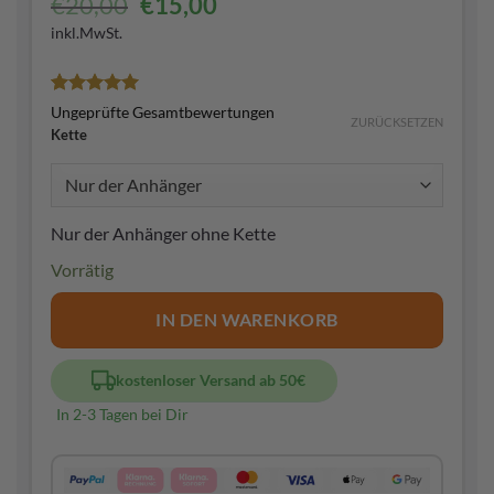
Ursprünglicher
Aktueller
€
20,00
€
15,00
Preis
Preis
inkl.MwSt.
war:
ist:
€20,00
€15,00.
Bewertet
3
Ungeprüfte Gesamtbewertungen
ZURÜCKSETZEN
mit
5
von
Kette
5, basierend
auf
Kundenbewertungen
Nur der Anhänger ohne Kette
Vorrätig
IN DEN WARENKORB
kostenloser Versand ab 50€
In 2-3 Tagen bei Dir