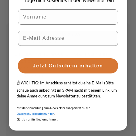
Trage dich kostenlos in den Newsletter ein
Basierend auf
unseren Rezensionen
Vorname
E-Mail
slavica vampirdzieva
SV
über Google
Ich habe bei Tollwood ein Spa-Peeling in
natürlicher Qualität gekauft. Es ist ein
Jetzt Gutschein erhalten
wunderbares Produkt und bester Service.
Danke schön!
☝️ WICHTIG: Im Anschluss erhältst du eine E-Mail (Bitte
schaue auch unbedingt im SPAM nach) mit einem Link, um
deine Anmeldung zum Newsletter zu bestätigen.
Mit der Anmeldung zum Newsletter akzeptierst du die
Datenschutzbestimmungen
.
Gültig nur für Neukund:innen.