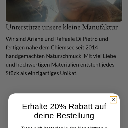
Unterstütze unsere kleine Manufaktur
Wir sind Ariane und Raffaele Di Pietro und
fertigen nahe dem Chiemsee seit 2014
handgemachten Naturschmuck. Mit viel Liebe
und hochwertigen Materialien entsteht jedes
Stück als einzigartiges Unikat.
Erhalte 20% Rabatt auf
deine Bestellung
Hervorragend
⭐
⭐
⭐
⭐
⭐
4.8