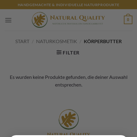
Zum
HANDGEMACHTE & INDIVIDUELLE NATURPRODUKTE
Inhalt
springen
0
START
/
NATURKOSMETIK
/
KÖRPERBUTTER
FILTER
Es wurden keine Produkte gefunden, die deiner Auswahl
entsprechen.