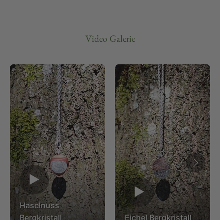
Video Galerie
▶
▶
Haselnuss
Bergkristall
Eichel Bergkristall