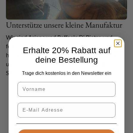
Unterstütze unsere kleine Manufaktur
Wir sind Ariane und Raffaele Di Pietro und
fertigen nahe dem Chiemsee seit 2014
Erhalte 20% Rabatt auf
handgemachten Naturschmuck. Mit viel Liebe
deine Bestellung
und hochwertigen Materialien entsteht jedes
Stück als einzigartiges Unikat.
Trage dich kostenlos in den Newsletter ein
Vorname
E-Mail
Hervorragend
⭐
⭐
⭐
⭐
⭐
4.8