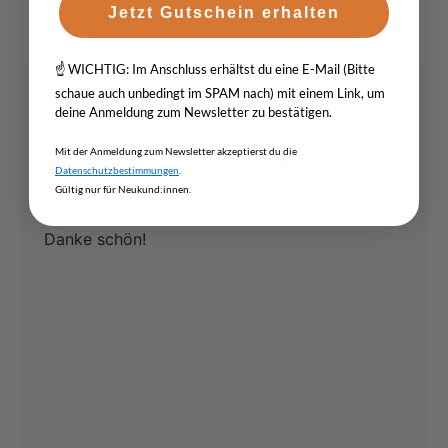
Basierend auf
unseren Rezensionen
Jetzt Gutschein erhalten
☝️ WICHTIG: Im Anschluss erhältst du eine E-Mail (Bitte
schaue auch unbedingt im SPAM nach) mit einem Link, um
slavica vampirdzieva
SV
deine Anmeldung zum Newsletter zu bestätigen.
über Google
Mit der Anmeldung zum Newsletter akzeptierst du die
Ich habe bei Tollwood ein Spa-Peeling in
Datenschutzbestimmungen
.
natürlicher Qualität gekauft. Es ist ein
Gültig nur für Neukund:innen.
wunderbares Produkt und bester Service.
Danke schön!