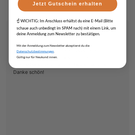
Basierend auf
unseren Rezensionen
Jetzt Gutschein erhalten
☝️ WICHTIG: Im Anschluss erhältst du eine E-Mail (Bitte
schaue auch unbedingt im SPAM nach) mit einem Link, um
slavica vampirdzieva
SV
deine Anmeldung zum Newsletter zu bestätigen.
über Google
Mit der Anmeldung zum Newsletter akzeptierst du die
Ich habe bei Tollwood ein Spa-Peeling in
Datenschutzbestimmungen
.
natürlicher Qualität gekauft. Es ist ein
Gültig nur für Neukund:innen.
wunderbares Produkt und bester Service.
Danke schön!