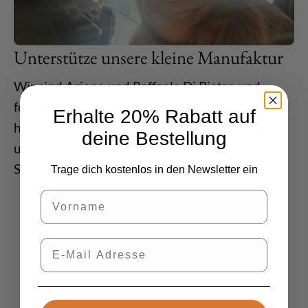
Unterstütze unsere kleine Manufaktur
Wir sind Ariane und Raffaele Di Pietro und
fertigen nahe dem Chiemsee seit 2014
Erhalte 20% Rabatt auf
handgemachten Naturschmuck. Mit viel Liebe
deine Bestellung
und hochwertigen Materialien entsteht jedes
Stück als einzigartiges Unikat.
Trage dich kostenlos in den Newsletter ein
Vorname
E-Mail
Hervorragend
⭐
⭐
⭐
⭐
⭐
4.8