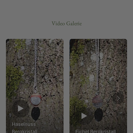
Video Galerie
▶
▶
Haselnuss
Bergkristall
Eichel Bergkristall