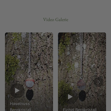
Video Galerie
▶
▶
Haselnuss
Bergkristall
Eichel Bergkristall