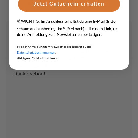
Basierend auf
unseren Rezensionen
Jetzt Gutschein erhalten
☝️ WICHTIG: Im Anschluss erhältst du eine E-Mail (Bitte
schaue auch unbedingt im SPAM nach) mit einem Link, um
slavica vampirdzieva
SV
deine Anmeldung zum Newsletter zu bestätigen.
über Google
Mit der Anmeldung zum Newsletter akzeptierst du die
Ich habe bei Tollwood ein Spa-Peeling in
Datenschutzbestimmungen
.
natürlicher Qualität gekauft. Es ist ein
Gültig nur für Neukund:innen.
wunderbares Produkt und bester Service.
Danke schön!