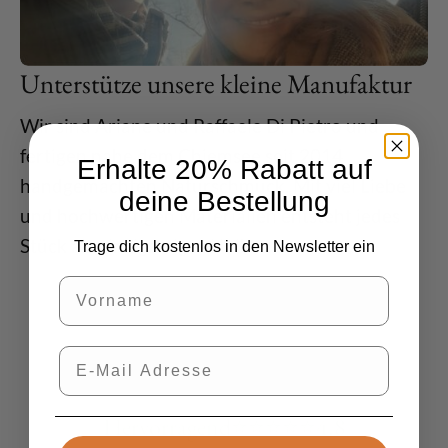
Unterstütze unsere kleine Manufaktur
Wir sind Ariane und Raffaele Di Pietro und
fertigen nahe dem Chiemsee seit 2014
Erhalte 20% Rabatt auf
handgemachten Naturschmuck. Mit viel Liebe
deine Bestellung
und hochwertigen Materialien entsteht jedes
Stück als einzigartiges Unikat.
Trage dich kostenlos in den Newsletter ein
Vorname
E-Mail
Hervorragend
⭐
⭐
⭐
⭐
⭐
4.8