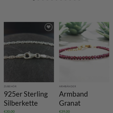
ZUBEHÖR
ARMBÄNDER
925er Sterling
Armband
Silberkette
Granat
€
30,00
€
39,00