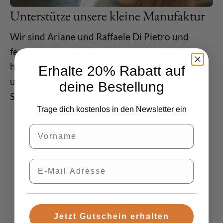
Unterstütze unsere kleine Manufaktur
Wir sind Ariane und Raffaele Di Pietro und
fertigen nahe dem Chiemsee seit 2014
handgemachten Naturschmuck. Mit viel Liebe
Erhalte 20% Rabatt auf
und hochwertigen Materialien entsteht jedes
deine Bestellung
Stück als einzigartiges Unikat.
Trage dich kostenlos in den Newsletter ein
Vorname
E-Mail
Hervorragend
⭐
⭐
⭐
⭐
⭐
4.8
Basierend auf
unseren Rezensionen
Jetzt Gutschein erhalten