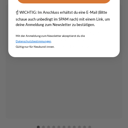
☝️ WICHTIG: Im Anschluss erhältst du eine E-Mail (Bitte
slavica vampirdzieva
SV
schaue auch unbedingt im SPAM nach) mit einem Link, um
über Google
deine Anmeldung zum Newsletter zu bestätigen.
Ich habe bei Tollwood ein Spa-Peeling in
Mit der Anmeldung zum Newsletter akzeptierst du die
natürlicher Qualität gekauft. Es ist ein
Datenschutzbestimmungen
.
wunderbares Produkt und bester Service.
Gültig nur für Neukund:innen.
Danke schön!