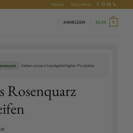
Märkte
Wunschliste
0
ANMELDEN
€
0,00
lieben unsere handgefertigten Produkte
ersonen
s Rosenquarz
eifen
kat