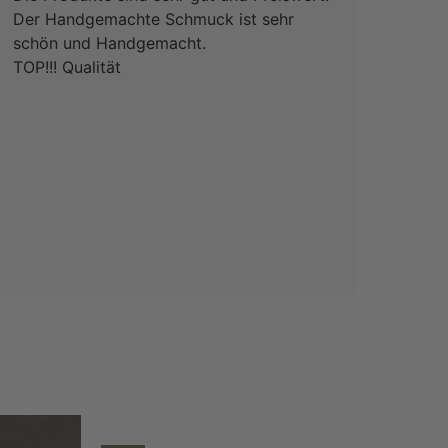
Der Handgemachte Schmuck ist sehr
freu
schön und Handgemacht.
ich 
TOP!!! Qualität
paar 
darü
von 
toll
Spine
wund
Hab 
vers
Dank