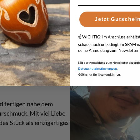
Jetzt Gutschein
☝️ WICHTIG: Im Anschluss erhältst 
schaue auch unbedingt im SPAM na
deine Anmeldung zum Newsletter z
Mit der Anmeldung zum Newsletter akzeptie
ine
Datenschutzbestimmungen
.
Gültig nur für Neukund:innen.
nd fertigen nahe dem
schmuck. Mit viel Liebe
es Stück als einzigartiges