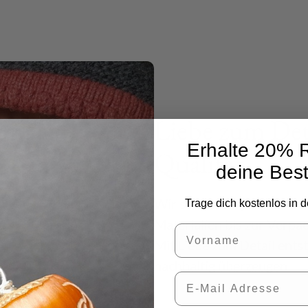
Liebe zum Det
Erhalte 20% R
Qualität
deine Best
Wir setzen bei jedem Schri
Trage dich kostenlos in d
Materialien bis zur Verpac
Vorname
Mit Liebe zum Detail ents
nachhaltig überzeugen.
E-Mail