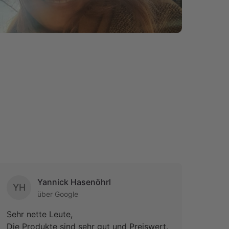
Yannick Hasenöhrl
YH
AG
über Google
Sehr nette Leute,
War 
Die Produkte sind sehr gut und Preiswert.
wurd